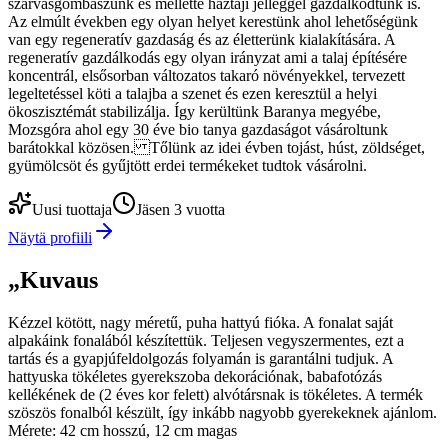
szarvasgombászunk és mellette háztáji jelleggel gazdálkodtunk is.
Az elmúlt években egy olyan helyet kerestünk ahol lehetőségünk
van egy regeneratív gazdaság és az életterünk kialakítására. A
regeneratív gazdálkodás egy olyan irányzat ami a talaj építésére
koncentrál, elsősorban változatos takaró növényekkel, tervezett
legeltetéssel köti a talajba a szenet és ezen keresztül a helyi
ökoszisztémát stabilizálja. Így kerültünk Baranya megyébe,
Mozsgóra ahol egy 30 éve bio tanya gazdaságot vásároltunk
barátokkal közösen. Tőlünk az idei évben tojást, húst, zöldséget,
gyümölcsöt és gyűjtött erdei termékeket tudtok vásárolni.
Uusi tuottaja
Jäsen 3 vuotta
Näytä profiili
„
Kuvaus
Kézzel kötött, nagy méretű, puha hattyú fióka. A fonalat saját
alpakáink fonalából készítettük. Teljesen vegyszermentes, ezt a
tartás és a gyapjúfeldolgozás folyamán is garantálni tudjuk. A
hattyuska tökéletes gyerekszoba dekorációnak, babafotózás
kellékének de (2 éves kor felett) alvótársnak is tökéletes. A termék
szöszös fonalból készült, így inkább nagyobb gyerekeknek ajánlom.
Mérete: 42 cm hosszú, 12 cm magas