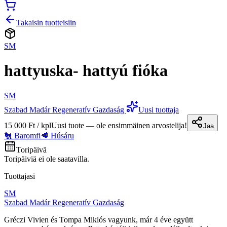
Takaisin tuotteisiin
SM
hattyuska- hattyú fióka
SM
Szabad Madár Regeneratív Gazdaság
Uusi tuottaja
15 000 Ft / kpl
Uusi tuote — ole ensimmäinen arvostelija!
Jaa
🐔 Baromfi
🥩 Húsáru
Toripäivä
Toripäiviä ei ole saatavilla.
Tuottajasi
SM
Szabad Madár Regeneratív Gazdaság
Gréczi Vivien és Tompa Miklós vagyunk, már 4 éve együtt