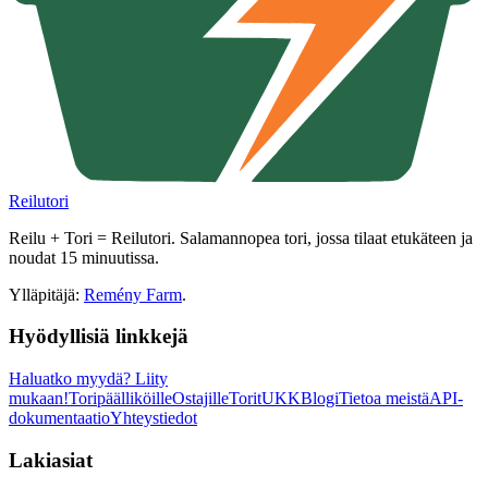
Reilutori
Reilu + Tori = Reilutori. Salamannopea tori, jossa tilaat etukäteen ja
noudat 15 minuutissa.
Ylläpitäjä:
Remény Farm
.
Hyödyllisiä linkkejä
Haluatko myydä?
Liity
mukaan!
Toripäälliköille
Ostajille
Torit
UKK
Blogi
Tietoa meistä
API-
dokumentaatio
Yhteystiedot
Lakiasiat