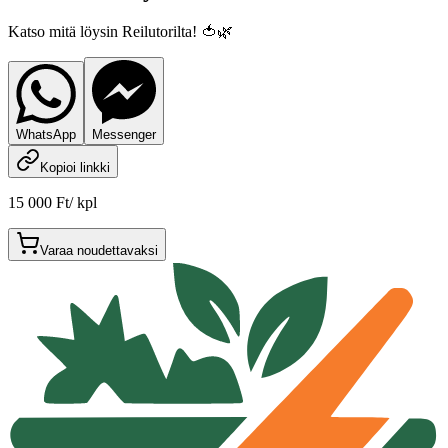
Katso mitä löysin Reilutorilta! 🍅🌿
WhatsApp
Messenger
Kopioi linkki
15 000 Ft
/
kpl
Varaa noudettavaksi