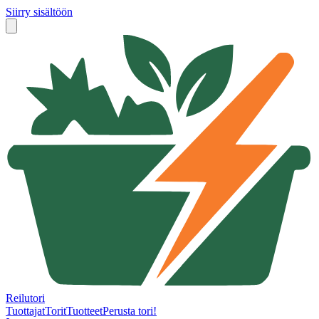
Siirry sisältöön
Reilutori
Tuottajat
Torit
Tuotteet
Perusta tori!