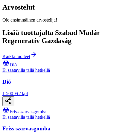
Arvostelut
Ole ensimmäinen arvostelija!
Lisää tuottajalta Szabad Madár
Regeneratív Gazdaság
Kaikki tuotteet
Dió
Ei saatavilla tällä hetkellä
Dió
1 500 Ft / kpl
Friss szarvasgomba
Ei saatavilla tällä hetkellä
Friss szarvasgomba