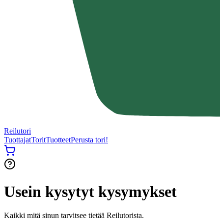
Reilutori
Tuottajat
Torit
Tuotteet
Perusta tori!
Usein kysytyt kysymykset
Kaikki mitä sinun tarvitsee tietää Reilutorista.