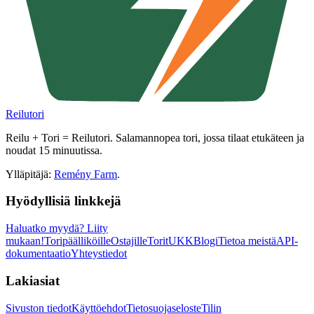
Reilutori
Reilu + Tori = Reilutori. Salamannopea tori, jossa tilaat etukäteen ja
noudat 15 minuutissa.
Ylläpitäjä:
Remény Farm
.
Hyödyllisiä linkkejä
Haluatko myydä?
Liity
mukaan!
Toripäälliköille
Ostajille
Torit
UKK
Blogi
Tietoa meistä
API-
dokumentaatio
Yhteystiedot
Lakiasiat
Sivuston tiedot
Käyttöehdot
Tietosuojaseloste
Tilin