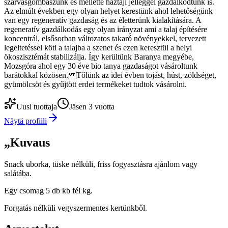
szarvasgombászunk és mellette háztáji jelleggel gazdálkodtunk is.
Az elmúlt években egy olyan helyet kerestünk ahol lehetőségünk
van egy regeneratív gazdaság és az életterünk kialakítására. A
regeneratív gazdálkodás egy olyan irányzat ami a talaj építésére
koncentrál, elsősorban változatos takaró növényekkel, tervezett
legeltetéssel köti a talajba a szenet és ezen keresztül a helyi
ökoszisztémát stabilizálja. Így kerültünk Baranya megyébe,
Mozsgóra ahol egy 30 éve bio tanya gazdaságot vásároltunk
barátokkal közösen. Tőlünk az idei évben tojást, húst, zöldséget,
gyümölcsöt és gyűjtött erdei termékeket tudtok vásárolni.
Uusi tuottaja
Jäsen 3 vuotta
Näytä profiili
„
Kuvaus
Snack uborka, tüske nélküli, friss fogyasztásra ajánlom vagy
salátába.
Egy csomag 5 db kb fél kg.
Forgatás nélküli vegyszermentes kertünkből.