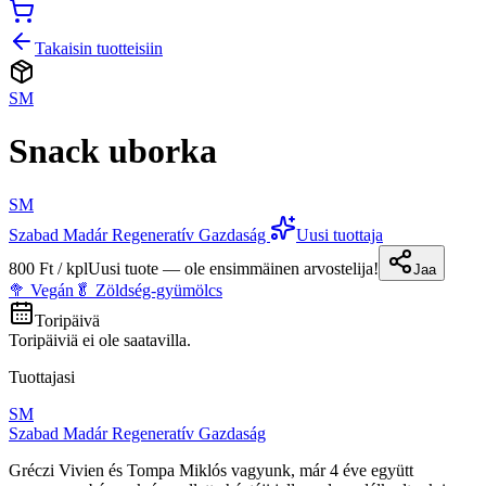
Takaisin tuotteisiin
SM
Snack uborka
SM
Szabad Madár Regeneratív Gazdaság
Uusi tuottaja
800 Ft / kpl
Uusi tuote — ole ensimmäinen arvostelija!
Jaa
🥦 Vegán
🥬 Zöldség-gyümölcs
Toripäivä
Toripäiviä ei ole saatavilla.
Tuottajasi
SM
Szabad Madár Regeneratív Gazdaság
Gréczi Vivien és Tompa Miklós vagyunk, már 4 éve együtt