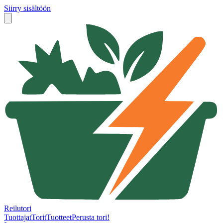
Siirry sisältöön
Reilutori
Tuottajat
Torit
Tuotteet
Perusta tori!