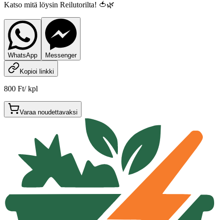
Katso mitä löysin Reilutorilta! 🍅🌿
WhatsApp
Messenger
Kopioi linkki
800 Ft
/
kpl
Varaa noudettavaksi