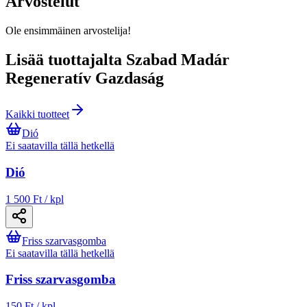
Arvostelut
Ole ensimmäinen arvostelija!
Lisää tuottajalta Szabad Madár
Regeneratív Gazdaság
Kaikki tuotteet
Dió
Ei saatavilla tällä hetkellä
Dió
1 500 Ft / kpl
Friss szarvasgomba
Ei saatavilla tällä hetkellä
Friss szarvasgomba
150 Ft / kpl