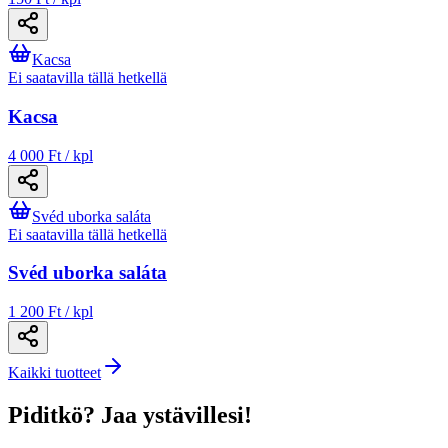
Kacsa
Ei saatavilla tällä hetkellä
Kacsa
4 000 Ft / kpl
Svéd uborka saláta
Ei saatavilla tällä hetkellä
Svéd uborka saláta
1 200 Ft / kpl
Kaikki tuotteet
Piditkö? Jaa ystävillesi!