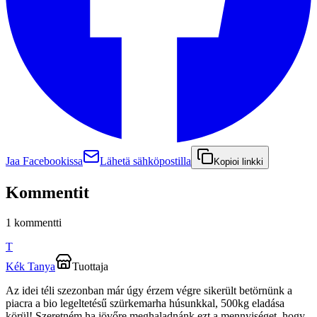
Jaa Facebookissa
Lähetä sähköpostilla
Kopioi linkki
Kommentit
1 kommentti
T
Kék Tanya
Tuottaja
Az idei téli szezonban már úgy érzem végre sikerült betörnünk a
piacra a bio legeltetésű szürkemarha húsunkkal, 500kg eladása
körül! Szeretném ha jövőre meghaladnánk ezt a mennyiséget, hogy