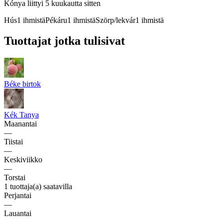
Kónya
liittyi 5 kuukautta sitten
Hús
1
ihmistä
Pékáru
1
ihmistä
Szörp/lekvár
1
ihmistä
Tuottajat jotka tulisivat
Béke birtok
Kék Tanya
Maanantai
—
Tiistai
—
Keskiviikko
—
Torstai
1 tuottaja(a) saatavilla
Perjantai
—
Lauantai
—