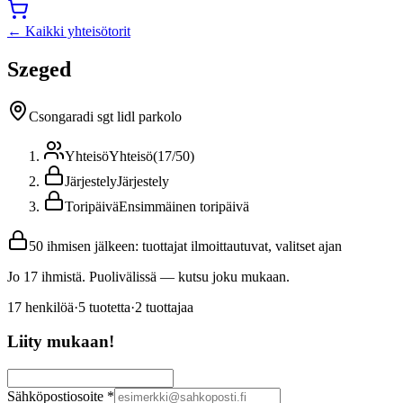
← Kaikki yhteisötorit
Szeged
Csongaradi sgt lidl parkolo
Yhteisö
Yhteisö
(
17
/
50
)
Järjestely
Järjestely
Toripäivä
Ensimmäinen toripäivä
50 ihmisen jälkeen: tuottajat ilmoittautuvat, valitset ajan
Jo 17 ihmistä. Puolivälissä — kutsu joku mukaan.
17
henkilöä
·
5
tuotetta
·
2
tuottajaa
Liity mukaan!
Sähköpostiosoite
*