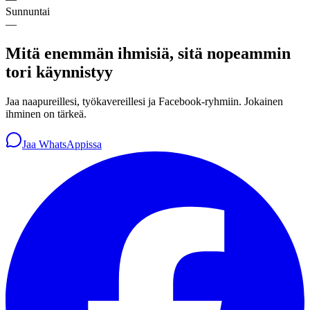
Sunnuntai
—
Mitä enemmän ihmisiä, sitä nopeammin
tori käynnistyy
Jaa naapureillesi, työkavereillesi ja Facebook-ryhmiin. Jokainen
ihminen on tärkeä.
Jaa WhatsAppissa