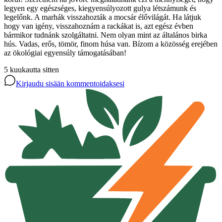
legyen egy egészséges, kiegyensúlyozott gulya létszámunk és
legelőnk. A marhák visszahozták a mocsár élővilágát. Ha látjuk
hogy van igény, visszahoznám a rackákat is, azt egész évben
bármikor tudnánk szolgáltatni. Nem olyan mint az általános birka
hús. Vadas, erős, tömör, finom húsa van. Bízom a közösség erejében
az ökológiai egyensúly támogatásában!
5 kuukautta sitten
Kirjaudu sisään kommentoidaksesi