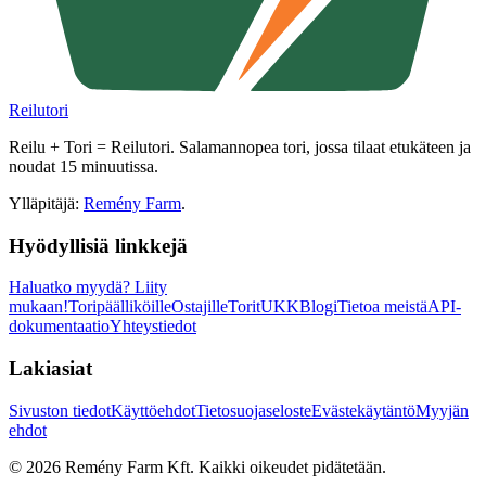
Reilutori
Reilu + Tori = Reilutori. Salamannopea tori, jossa tilaat etukäteen ja
noudat 15 minuutissa.
Ylläpitäjä:
Remény Farm
.
Hyödyllisiä linkkejä
Haluatko myydä?
Liity
mukaan!
Toripäälliköille
Ostajille
Torit
UKK
Blogi
Tietoa meistä
API-
dokumentaatio
Yhteystiedot
Lakiasiat
Sivuston tiedot
Käyttöehdot
Tietosuojaseloste
Evästekäytäntö
Myyjän
ehdot
©
2026
Remény Farm Kft.
Kaikki oikeudet pidätetään.