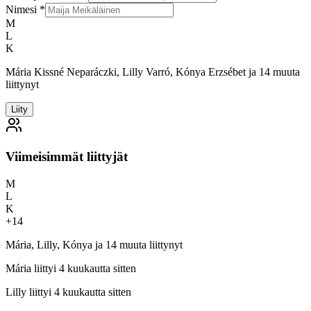
Nimesi
*
M
L
K
Mária Kissné Neparáczki, Lilly Varró, Kónya Erzsébet ja 14 muuta
liittynyt
Liity
Viimeisimmät liittyjät
M
L
K
+
14
Mária, Lilly, Kónya ja 14 muuta liittynyt
Mária
liittyi 4 kuukautta sitten
Lilly
liittyi 4 kuukautta sitten