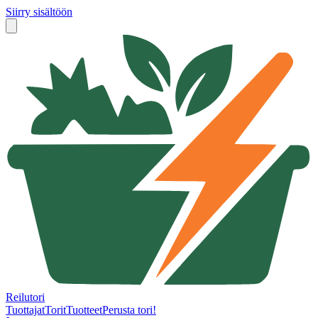
Siirry sisältöön
Reilutori
Tuottajat
Torit
Tuotteet
Perusta tori!