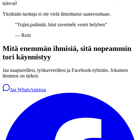
tulevat!
Yksikään tuottaja ei ole vielä ilmoittanut saatavuuttaan.
“
Tojàst,palàntàt, húst szeretnék venni helyben
”
—
Reni
Mitä enemmän ihmisiä, sitä nopeammin
tori käynnistyy
Jaa naapureillesi, työkavereillesi ja Facebook-ryhmiin. Jokainen
ihminen on tärkeä.
Jaa WhatsAppissa