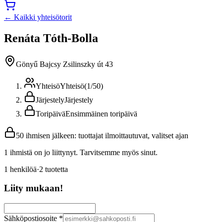
← Kaikki yhteisötorit
Renáta Tóth-Bolla
Gönyű Bajcsy Zsilinszky út 43
Yhteisö
Yhteisö
(
1
/
50
)
Järjestely
Järjestely
Toripäivä
Ensimmäinen toripäivä
50 ihmisen jälkeen: tuottajat ilmoittautuvat, valitset ajan
1 ihmistä on jo liittynyt. Tarvitsemme myös sinut.
1
henkilöä
·
2
tuotetta
Liity mukaan!
Sähköpostiosoite
*