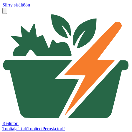
Siirry sisältöön
Reilutori
Tuottajat
Torit
Tuotteet
Perusta tori!