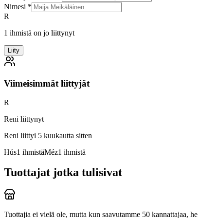
Nimesi
*
R
1 ihmistä on jo liittynyt
Liity
Viimeisimmät liittyjät
R
Reni liittynyt
Reni
liittyi 5 kuukautta sitten
Hús
1
ihmistä
Méz
1
ihmistä
Tuottajat jotka tulisivat
Tuottajia ei vielä ole, mutta kun saavutamme 50 kannattajaa, he