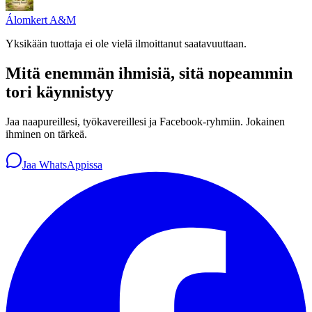
Álomkert A&M
Yksikään tuottaja ei ole vielä ilmoittanut saatavuuttaan.
Mitä enemmän ihmisiä, sitä nopeammin
tori käynnistyy
Jaa naapureillesi, työkavereillesi ja Facebook-ryhmiin. Jokainen
ihminen on tärkeä.
Jaa WhatsAppissa