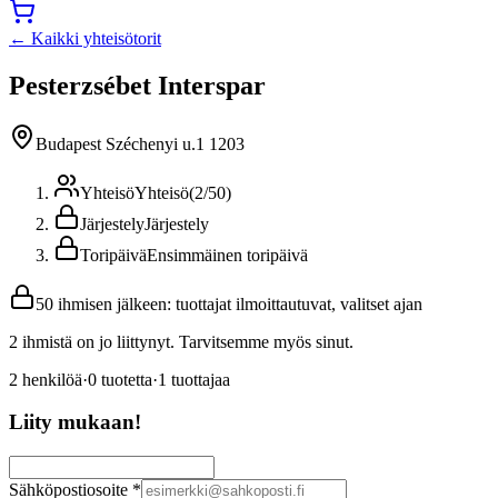
← Kaikki yhteisötorit
Pesterzsébet Interspar
Budapest Széchenyi u.1 1203
Yhteisö
Yhteisö
(
2
/
50
)
Järjestely
Järjestely
Toripäivä
Ensimmäinen toripäivä
50 ihmisen jälkeen: tuottajat ilmoittautuvat, valitset ajan
2 ihmistä on jo liittynyt. Tarvitsemme myös sinut.
2
henkilöä
·
0
tuotetta
·
1
tuottajaa
Liity mukaan!
Sähköpostiosoite
*