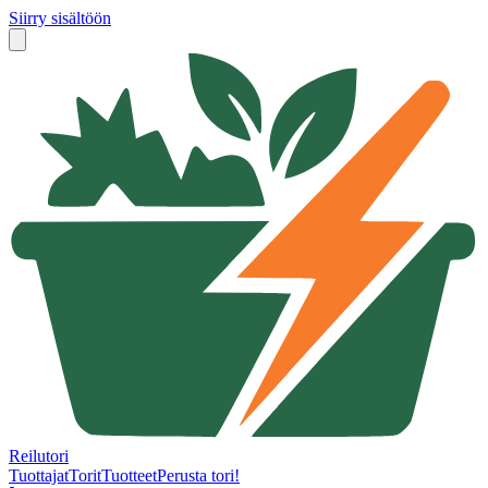
Siirry sisältöön
Reilutori
Tuottajat
Torit
Tuotteet
Perusta tori!