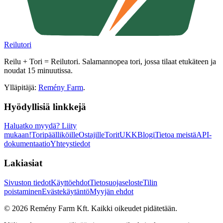
Reilutori
Reilu + Tori = Reilutori. Salamannopea tori, jossa tilaat etukäteen ja
noudat 15 minuutissa.
Ylläpitäjä:
Remény Farm
.
Hyödyllisiä linkkejä
Haluatko myydä?
Liity
mukaan!
Toripäälliköille
Ostajille
Torit
UKK
Blogi
Tietoa meistä
API-
dokumentaatio
Yhteystiedot
Lakiasiat
Sivuston tiedot
Käyttöehdot
Tietosuojaseloste
Tilin
poistaminen
Evästekäytäntö
Myyjän ehdot
©
2026
Remény Farm Kft.
Kaikki oikeudet pidätetään.