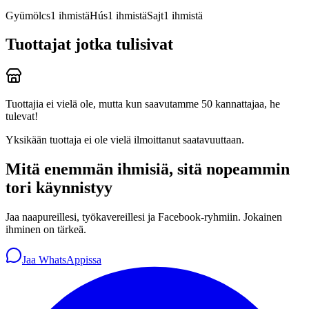
Gyümölcs
1
ihmistä
Hús
1
ihmistä
Sajt
1
ihmistä
Tuottajat jotka tulisivat
Tuottajia ei vielä ole, mutta kun saavutamme 50 kannattajaa, he
tulevat!
Yksikään tuottaja ei ole vielä ilmoittanut saatavuuttaan.
Mitä enemmän ihmisiä, sitä nopeammin
tori käynnistyy
Jaa naapureillesi, työkavereillesi ja Facebook-ryhmiin. Jokainen
ihminen on tärkeä.
Jaa WhatsAppissa