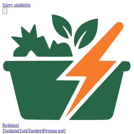
Siirry sisältöön
Reilutori
Tuottajat
Torit
Tuotteet
Perusta tori!