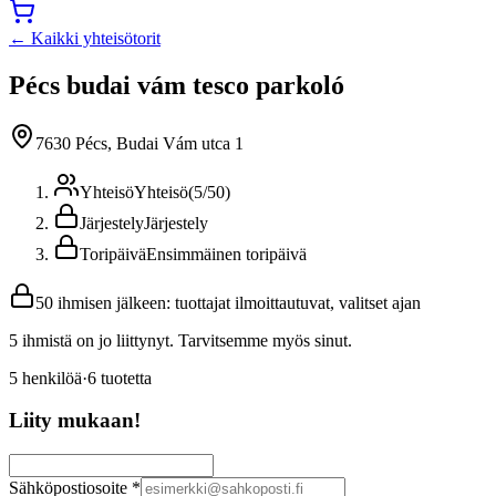
← Kaikki yhteisötorit
Pécs budai vám tesco parkoló
7630 Pécs, Budai Vám utca 1
Yhteisö
Yhteisö
(
5
/
50
)
Järjestely
Järjestely
Toripäivä
Ensimmäinen toripäivä
50 ihmisen jälkeen: tuottajat ilmoittautuvat, valitset ajan
5 ihmistä on jo liittynyt. Tarvitsemme myös sinut.
5
henkilöä
·
6
tuotetta
Liity mukaan!
Sähköpostiosoite
*