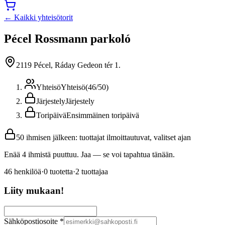
← Kaikki yhteisötorit
Pécel Rossmann parkoló
2119 Pécel, Ráday Gedeon tér 1.
Yhteisö
Yhteisö
(
46
/
50
)
Järjestely
Järjestely
Toripäivä
Ensimmäinen toripäivä
50 ihmisen jälkeen: tuottajat ilmoittautuvat, valitset ajan
Enää 4 ihmistä puuttuu. Jaa — se voi tapahtua tänään.
46
henkilöä
·
0
tuotetta
·
2
tuottajaa
Liity mukaan!
Sähköpostiosoite
*