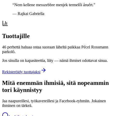
“
Nem kellene messzebbre menjek termelői áruért.
”
—
Rajkai Gabriella
Tuottajille
46 perhettä haluaa ostaa suoraan läheltä paikkaa Pécel Rossmann
parkoló.
Jos sinulla on kapasiteettia, liity — nämä ihmiset odottavat sinua.
Rekisteröidy tuottajaksi
Mitä enemmän ihmisiä, sitä nopeammin
tori käynnistyy
Jaa naapureillesi, työkavereillesi ja Facebook-ryhmiin. Jokainen
ihminen on tärkeä.