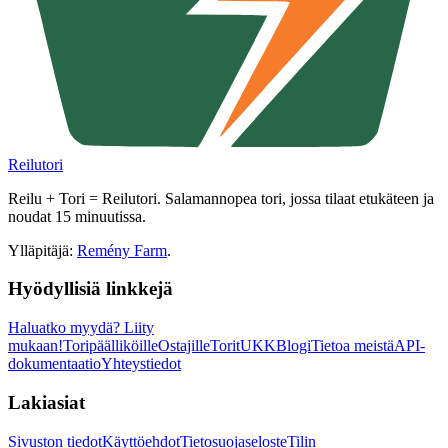
Reilutori
Reilu + Tori = Reilutori. Salamannopea tori, jossa tilaat etukäteen ja
noudat 15 minuutissa.
Ylläpitäjä:
Remény Farm
.
Hyödyllisiä linkkejä
Haluatko myydä?
Liity
mukaan!
Toripäälliköille
Ostajille
Torit
UKK
Blogi
Tietoa meistä
API-
dokumentaatio
Yhteystiedot
Lakiasiat
Sivuston tiedot
Käyttöehdot
Tietosuojaseloste
Tilin