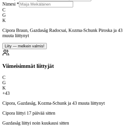
Nimesi
*
C
G
K
Cipora Braun, Gazdaság Radocsai, Kozma-Schunk Piroska ja 43
muuta liittynyt
Liity — melkein valmis!
Viimeisimmät liittyjät
C
G
K
+
43
Cipora, Gazdaság, Kozma-Schunk ja 43 muuta liittynyt
Cipora
liittyi 17 päivää sitten
Gazdaság
liittyi noin kuukausi sitten