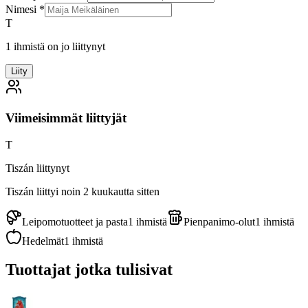
Nimesi
*
T
1 ihmistä on jo liittynyt
Liity
Viimeisimmät liittyjät
T
Tiszán liittynyt
Tiszán
liittyi noin 2 kuukautta sitten
Leipomotuotteet ja pasta
1
ihmistä
Pienpanimo-olut
1
ihmistä
Hedelmät
1
ihmistä
Tuottajat jotka tulisivat