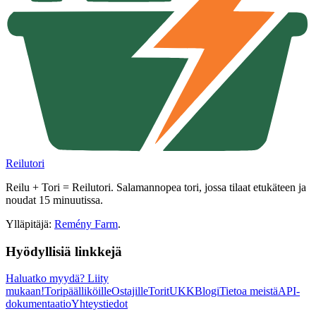
Reilutori
Reilu + Tori = Reilutori. Salamannopea tori, jossa tilaat etukäteen ja
noudat 15 minuutissa.
Ylläpitäjä:
Remény Farm
.
Hyödyllisiä linkkejä
Haluatko myydä?
Liity
mukaan!
Toripäälliköille
Ostajille
Torit
UKK
Blogi
Tietoa meistä
API-
dokumentaatio
Yhteystiedot