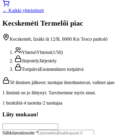
← Kaikki yhteisötorit
Kecskeméti Termelői piac
Kecskemét, Izsáki út 12/B, 6000 Kis Tesco parkoló
Yhteisö
Yhteisö
(
1
/
50
)
Järjestely
Järjestely
Toripäivä
Ensimmäinen toripäivä
50 ihmisen jälkeen: tuottajat ilmoittautuvat, valitset ajan
1 ihmistä on jo liittynyt. Tarvitsemme myös sinut.
1
henkilöä
·
4
tuotetta
·
2
tuottajaa
Liity mukaan!
Sähköpostiosoite
*