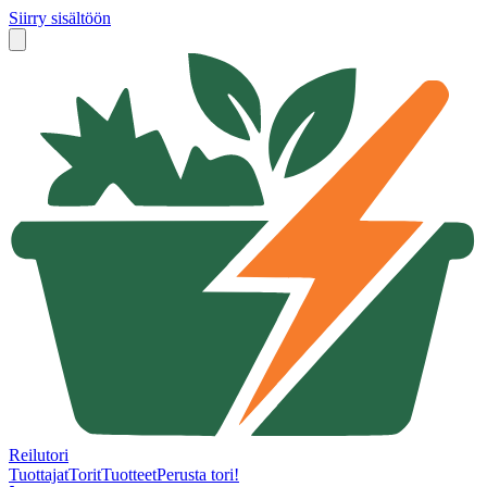
Siirry sisältöön
Reilutori
Tuottajat
Torit
Tuotteet
Perusta tori!