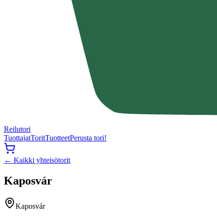
Reilutori
Tuottajat
Torit
Tuotteet
Perusta tori!
← Kaikki yhteisötorit
Kaposvár
Kaposvár