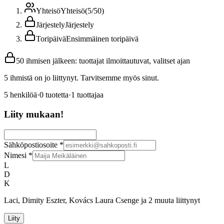
Yhteisö
Yhteisö
(
5
/
50
)
Järjestely
Järjestely
Toripäivä
Ensimmäinen toripäivä
50 ihmisen jälkeen: tuottajat ilmoittautuvat, valitset ajan
5 ihmistä on jo liittynyt. Tarvitsemme myös sinut.
5
henkilöä
·
0
tuotetta
·
1
tuottajaa
Liity mukaan!
Sähköpostiosoite
*
Nimesi
*
L
D
K
Laci, Dimity Eszter, Kovács Laura Csenge ja 2 muuta liittynyt
Liity