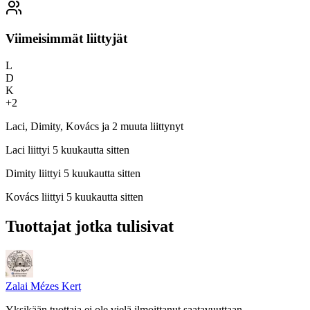
Viimeisimmät liittyjät
L
D
K
+
2
Laci, Dimity, Kovács ja 2 muuta liittynyt
Laci
liittyi 5 kuukautta sitten
Dimity
liittyi 5 kuukautta sitten
Kovács
liittyi 5 kuukautta sitten
Tuottajat jotka tulisivat
Zalai Mézes Kert
Yksikään tuottaja ei ole vielä ilmoittanut saatavuuttaan.