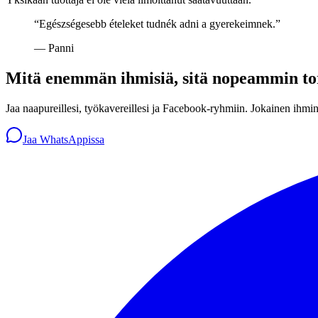
“
Egészségesebb ételeket tudnék adni a gyerekeimnek.
”
—
Panni
Mitä enemmän ihmisiä, sitä nopeammin to
Jaa naapureillesi, työkavereillesi ja Facebook-ryhmiin. Jokainen ihmi
Jaa WhatsAppissa