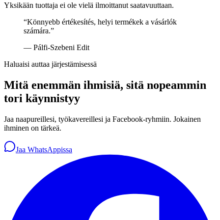
Yksikään tuottaja ei ole vielä ilmoittanut saatavuuttaan.
“
Könnyebb értékesítés, helyi termékek a vásárlók
számára.
”
—
Pálfi-Szebeni Edit
Haluaisi auttaa järjestämisessä
Mitä enemmän ihmisiä, sitä nopeammin
tori käynnistyy
Jaa naapureillesi, työkavereillesi ja Facebook-ryhmiin. Jokainen
ihminen on tärkeä.
Jaa WhatsAppissa