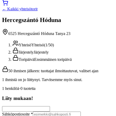
← Kaikki yhteisötorit
Hercegszántó Hóduna
6525 Hercegszántó Hóduna Tanya 23
Yhteisö
Yhteisö
(
1
/
50
)
Järjestely
Järjestely
Toripäivä
Ensimmäinen toripäivä
50 ihmisen jälkeen: tuottajat ilmoittautuvat, valitset ajan
1 ihmistä on jo liittynyt. Tarvitsemme myös sinut.
1
henkilöä
·
0
tuotetta
Liity mukaan!
Sähköpostiosoite
*