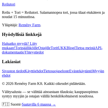
Reilutori
Reilu + Tori = Reilutori. Salamannopea tori, jossa tilaat etukäteen ja
noudat 15 minuutissa.
Ylläpitäjä:
Remény Farm
.
Hyödyllisiä linkkejä
Haluatko myydä?
Liity
mukaan!
Toripäälliköille
Ostajille
Torit
UKK
Blogi
Tietoa meistä
API-
dokumentaatio
Yhteystiedot
Lakiasiat
Sivuston tiedot
Käyttöehdot
Tietosuojaseloste
Evästekäytäntö
Myyjän
ehdot
©
2026
Remény Farm Kft.
Kaikki oikeudet pidätetään.
Välitysalusta — se välittää ainoastaan tilauksia; kauppasopimus
syntyy myyjän ja ostajan välillä henkilökohtaisesti noudossa.
🇫🇮
Suomi
·
Saatavilla 6 maassa →