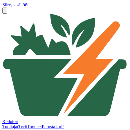
Siirry sisältöön
Reilutori
Tuottajat
Torit
Tuotteet
Perusta tori!