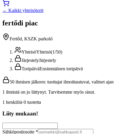
← Kaikki yhteisötorit
fertődi piac
Fertőd, KSZK parkoló
Yhteisö
Yhteisö
(
1
/
50
)
Järjestely
Järjestely
Toripäivä
Ensimmäinen toripäivä
50 ihmisen jälkeen: tuottajat ilmoittautuvat, valitset ajan
1 ihmistä on jo liittynyt. Tarvitsemme myös sinut.
1
henkilöä
·
0
tuotetta
Liity mukaan!
Sähköpostiosoite
*