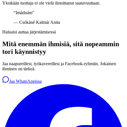
Yksikään tuottaja ei ole vielä ilmoittanut saatavuuttaan.
“
Imádnám
”
—
Csókáné Kalmár Anita
Haluaisi auttaa järjestämisessä
Mitä enemmän ihmisiä, sitä nopeammin
tori käynnistyy
Jaa naapureillesi, työkavereillesi ja Facebook-ryhmiin. Jokainen
ihminen on tärkeä.
Jaa WhatsAppissa