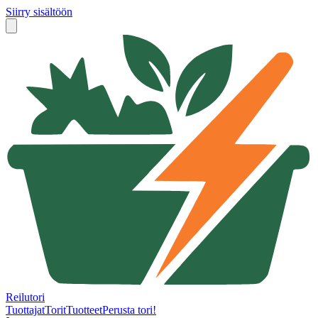
Siirry sisältöön
Reilutori
Tuottajat
Torit
Tuotteet
Perusta tori!