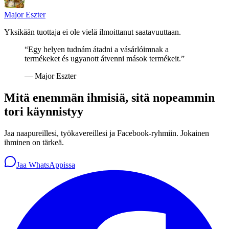
Major Eszter
Yksikään tuottaja ei ole vielä ilmoittanut saatavuuttaan.
“
Egy helyen tudnám átadni a vásárlóimnak a
termékeket és ugyanott átvenni mások termékeit.
”
—
Major Eszter
Mitä enemmän ihmisiä, sitä nopeammin
tori käynnistyy
Jaa naapureillesi, työkavereillesi ja Facebook-ryhmiin. Jokainen
ihminen on tärkeä.
Jaa WhatsAppissa