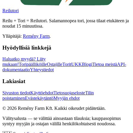
Reilutori
Reilu + Tori = Reilutori. Salamannopea tori, jossa tilaat etukäteen ja
noudat 15 minuutissa.
Ylläpitäjä:
Remény Farm
.
Hyödyllisiä linkkejä
Haluatko myydä?
Liity
mukaan!
Toripäälliköille
Ostajille
Torit
UKK
Blogi
Tietoa meistä
API-
dokumentaatio
Yhteystiedot
Lakiasiat
Sivuston tiedot
Käyttöehdot
Tietosuojaseloste
Tilin
poistaminen
Evästekäytäntö
Myyjän ehdot
©
2026
Remény Farm Kft.
Kaikki oikeudet pidätetään.
Välitysalusta — se välittää ainoastaan tilauksia; kauppasopimus
syntyy myyjän ja ostajan välillä henkilökohtaisesti noudossa.