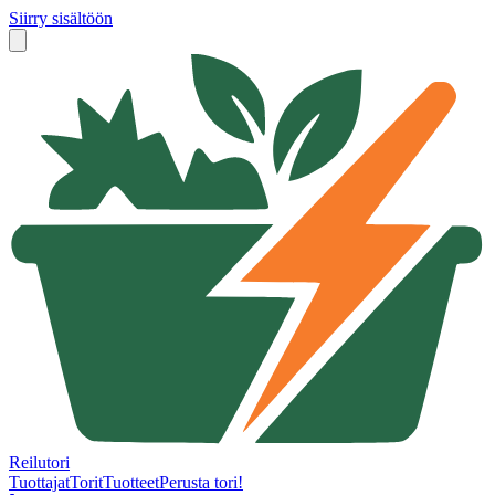
Siirry sisältöön
Reilutori
Tuottajat
Torit
Tuotteet
Perusta tori!