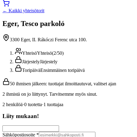
← Kaikki yhteisötorit
Eger, Tesco parkoló
3300 Eger, II. Rákóczi Ferenc utca 100.
Yhteisö
Yhteisö
(
2
/
50
)
Järjestely
Järjestely
Toripäivä
Ensimmäinen toripäivä
50 ihmisen jälkeen: tuottajat ilmoittautuvat, valitset ajan
2 ihmistä on jo liittynyt. Tarvitsemme myös sinut.
2
henkilöä
·
0
tuotetta
·
1
tuottajaa
Liity mukaan!
Sähköpostiosoite
*