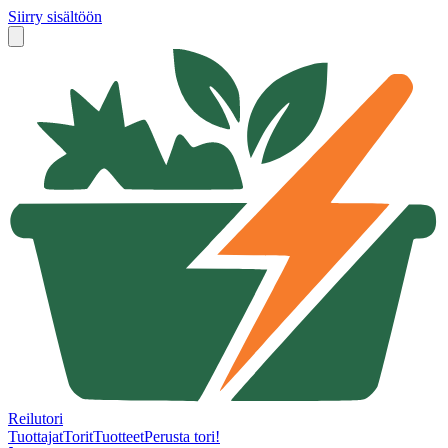
Siirry sisältöön
Reilutori
Tuottajat
Torit
Tuotteet
Perusta tori!