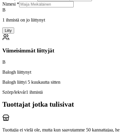
Nimesi
*
B
1 ihmistä on jo liittynyt
Liity
Viimeisimmät liittyjät
B
Balogh liittynyt
Balogh
liittyi 5 kuukautta sitten
Szörp/lekvár
1
ihmistä
Tuottajat jotka tulisivat
Tuottajia ei vielä ole, mutta kun saavutamme 50 kannattajaa, he