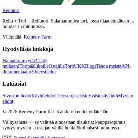
Reilutori
Reilu + Tori = Reilutori. Salamannopea tori, jossa tilaat etukäteen ja
noudat 15 minuutissa.
Ylläpitäjä:
Remény Farm
.
Hyödyllisiä linkkejä
Haluatko myydä?
Liity
mukaan!
Toripäälliköille
Ostajille
Torit
UKK
Blogi
Tietoa meistä
API-
dokumentaatio
Yhteystiedot
Lakiasiat
Sivuston tiedot
Käyttöehdot
Tietosuojaseloste
Evästekäytäntö
Myyjän
ehdot
©
2026
Remény Farm Kft.
Kaikki oikeudet pidätetään.
Välitysalusta — se välittää ainoastaan tilauksia; kauppasopimus
syntyy myyjän ja ostajan välillä henkilökohtaisesti noudossa.