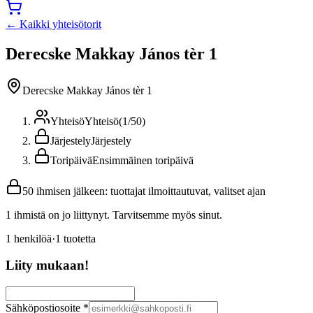
← Kaikki yhteisötorit
Derecske Makkay János tèr 1
Derecske Makkay János tèr 1
Yhteisö
Yhteisö
(
1
/
50
)
Järjestely
Järjestely
Toripäivä
Ensimmäinen toripäivä
50 ihmisen jälkeen: tuottajat ilmoittautuvat, valitset ajan
1 ihmistä on jo liittynyt. Tarvitsemme myös sinut.
1
henkilöä
·
1
tuotetta
Liity mukaan!
Sähköpostiosoite
*