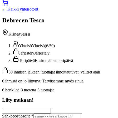
← Kaikki yhteisötorit
Debrecen Tesco
Kishegyesi u
Yhteisö
Yhteisö
(
6
/
50
)
Järjestely
Järjestely
Toripäivä
Ensimmäinen toripäivä
50 ihmisen jälkeen: tuottajat ilmoittautuvat, valitset ajan
6 ihmistä on jo liittynyt. Tarvitsemme myös sinut.
6
henkilöä
·
3
tuotetta
·
3
tuottajaa
Liity mukaan!
Sähköpostiosoite
*