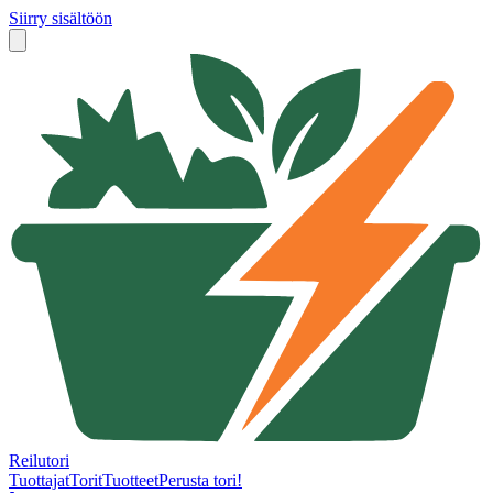
Siirry sisältöön
Reilutori
Tuottajat
Torit
Tuotteet
Perusta tori!