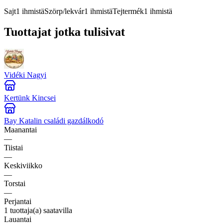
Sajt
1
ihmistä
Szörp/lekvár
1
ihmistä
Tejtermék
1
ihmistä
Tuottajat jotka tulisivat
Vidéki Nagyi
Kertünk Kincsei
Bay Katalin családi gazdálkodó
Maanantai
—
Tiistai
—
Keskiviikko
—
Torstai
—
Perjantai
1 tuottaja(a) saatavilla
Lauantai