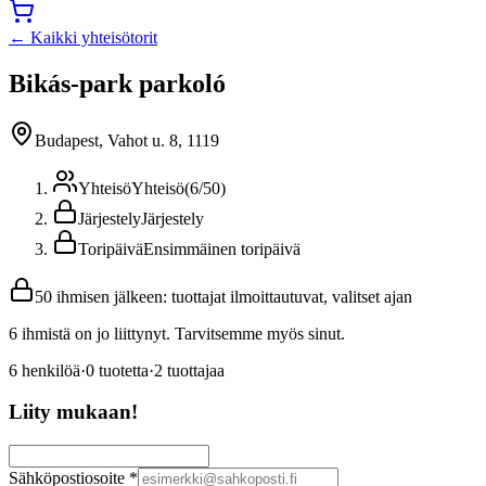
← Kaikki yhteisötorit
Bikás-park parkoló
Budapest, Vahot u. 8, 1119
Yhteisö
Yhteisö
(
6
/
50
)
Järjestely
Järjestely
Toripäivä
Ensimmäinen toripäivä
50 ihmisen jälkeen: tuottajat ilmoittautuvat, valitset ajan
6 ihmistä on jo liittynyt. Tarvitsemme myös sinut.
6
henkilöä
·
0
tuotetta
·
2
tuottajaa
Liity mukaan!
Sähköpostiosoite
*