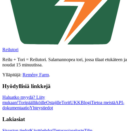
Reilutori
Reilu + Tori = Reilutori. Salamannopea tori, jossa tilaat etukäteen ja
noudat 15 minuutissa.
Ylläpitäjä:
Remény Farm
.
Hyödyllisiä linkkejä
Haluatko myydä?
Liity
mukaan!
Toripäälliköille
Ostajille
Torit
UKK
Blogi
Tietoa meistä
API-
dokumentaatio
Yhteystiedot
Lakiasiat
Sivuston tiedot
Käyttöehdot
Tietosuojaseloste
Tilin