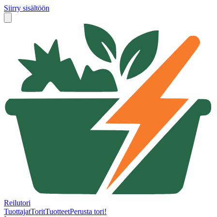
Siirry sisältöön
Reilutori
Tuottajat
Torit
Tuotteet
Perusta tori!