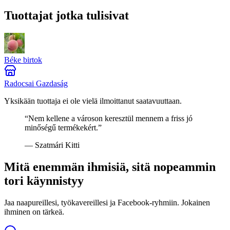
Tuottajat jotka tulisivat
Béke birtok
Radocsai Gazdaság
Yksikään tuottaja ei ole vielä ilmoittanut saatavuuttaan.
“
Nem kellene a városon keresztül mennem a friss jó
minőségű termékekért.
”
—
Szatmári Kitti
Mitä enemmän ihmisiä, sitä nopeammin
tori käynnistyy
Jaa naapureillesi, työkavereillesi ja Facebook-ryhmiin. Jokainen
ihminen on tärkeä.