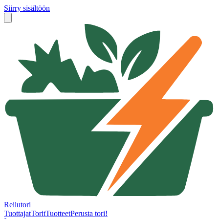
Siirry sisältöön
Reilutori
Tuottajat
Torit
Tuotteet
Perusta tori!