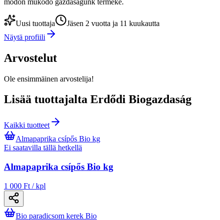
módon működő gazdaságunk terméke.
Uusi tuottaja
Jäsen 2 vuotta ja 11 kuukautta
Näytä profiili
Arvostelut
Ole ensimmäinen arvostelija!
Lisää tuottajalta Erdődi Biogazdaság
Kaikki tuotteet
Almapaprika csípős Bio kg
Ei saatavilla tällä hetkellä
Almapaprika csípős Bio kg
1 000 Ft / kpl
Bio paradicsom kerek Bio