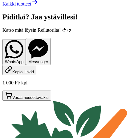
Kaikki tuotteet
Piditkö? Jaa ystävillesi!
Katso mitä löysin Reilutorilta! 🍅🌿
WhatsApp
Messenger
Kopioi linkki
1 000 Ft
/
kpl
Varaa noudettavaksi