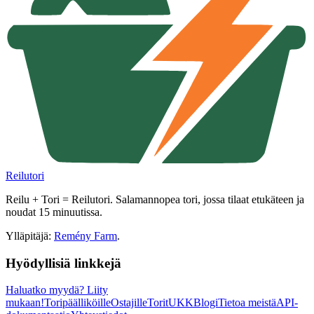
Reilutori
Reilu + Tori = Reilutori. Salamannopea tori, jossa tilaat etukäteen ja
noudat 15 minuutissa.
Ylläpitäjä:
Remény Farm
.
Hyödyllisiä linkkejä
Haluatko myydä?
Liity
mukaan!
Toripäälliköille
Ostajille
Torit
UKK
Blogi
Tietoa meistä
API-