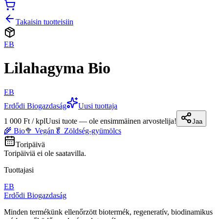
Takaisin tuotteisiin
EB
Lilahagyma Bio
EB
Erdődi Biogazdaság
Uusi tuottaja
1 000 Ft / kpl
Uusi tuote — ole ensimmäinen arvostelija!
Jaa
🌾 Bio
🥦 Vegán
🥬 Zöldség-gyümölcs
Toripäivä
Toripäiviä ei ole saatavilla.
Tuottajasi
EB
Erdődi Biogazdaság
Minden termékünk ellenőrzött biotermék, regeneratív, biodinamikus