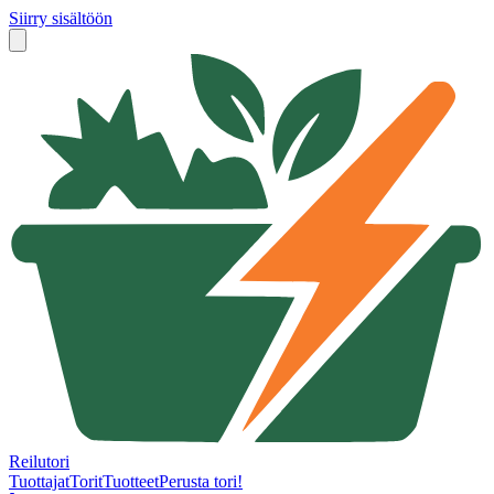
Siirry sisältöön
Reilutori
Tuottajat
Torit
Tuotteet
Perusta tori!