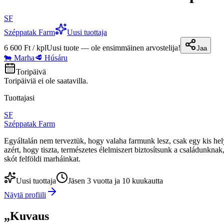
SF
Széppatak Farm
Uusi tuottaja
6 600 Ft / kpl
Uusi tuote — ole ensimmäinen arvostelija!
Jaa
🐄 Marha
🥩 Húsáru
Toripäivä
Toripäiviä ei ole saatavilla.
Tuottajasi
SF
Széppatak Farm
Egyáltalán nem terveztük, hogy valaha farmunk lesz, csak egy kis hely
azért, hogy tiszta, természetes élelmiszert biztosítsunk a családunkn
skót felföldi marháinkat.
Uusi tuottaja
Jäsen 3 vuotta ja 10 kuukautta
Näytä profiili
„
Kuvaus