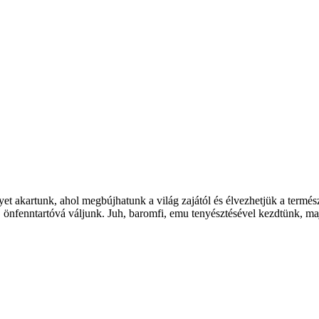
et akartunk, ahol megbújhatunk a világ zajától és élvezhetjük a termés
ak, önfenntartóvá váljunk. Juh, baromfi, emu tenyésztésével kezdtünk, 