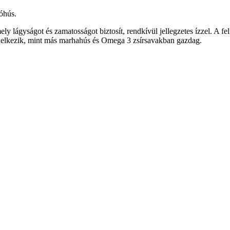
róhús.
ly lágyságot és zamatosságot biztosít, rendkívül jellegzetes ízzel. A fe
endelkezik, mint más marhahús és Omega 3 zsírsavakban gazdag.