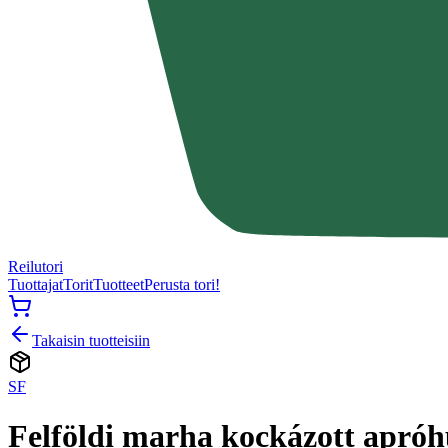
Reilutori
Tuottajat
Torit
Tuotteet
Perusta tori!
Takaisin tuotteisiin
SF
Felföldi marha kockázott apróh