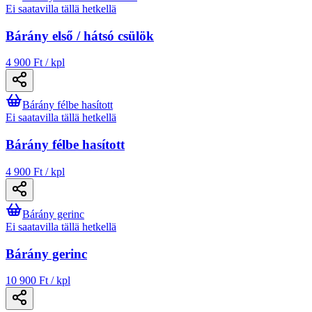
Ei saatavilla tällä hetkellä
Bárány első / hátsó csülök
4 900 Ft / kpl
Bárány félbe hasított
Ei saatavilla tällä hetkellä
Bárány félbe hasított
4 900 Ft / kpl
Bárány gerinc
Ei saatavilla tällä hetkellä
Bárány gerinc
10 900 Ft / kpl