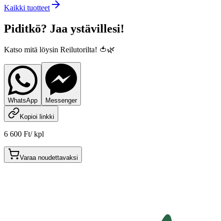
Kaikki tuotteet
Piditkö? Jaa ystävillesi!
Katso mitä löysin Reilutorilta! 🍅🌿
WhatsApp
Messenger
Kopioi linkki
6 600 Ft
/
kpl
Varaa noudettavaksi