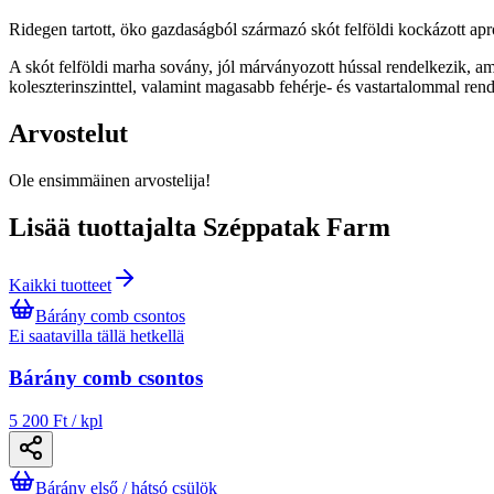
Ridegen tartott, öko gazdaságból származó skót felföldi kockázott ap
A skót felföldi marha sovány, jól márványozott hússal rendelkezik, ame
koleszterinszinttel, valamint magasabb fehérje- és vastartalommal r
Arvostelut
Ole ensimmäinen arvostelija!
Lisää tuottajalta Széppatak Farm
Kaikki tuotteet
Bárány comb csontos
Ei saatavilla tällä hetkellä
Bárány comb csontos
5 200 Ft / kpl
Bárány első / hátsó csülök