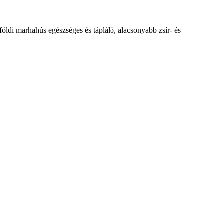
lföldi marhahús egészséges és tápláló, alacsonyabb zsír- és