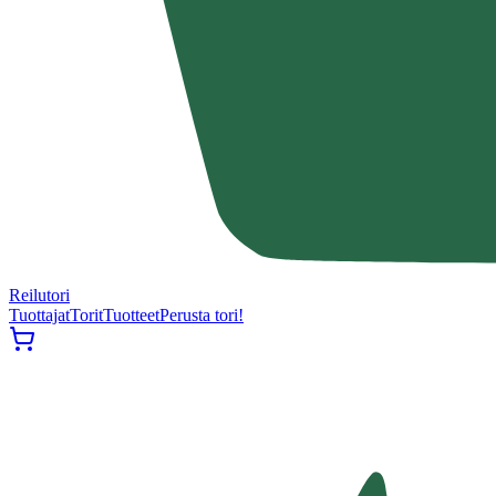
Reilutori
Tuottajat
Torit
Tuotteet
Perusta tori!