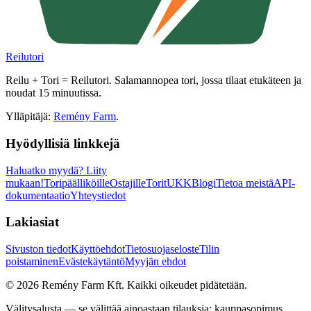
Reilutori
Reilu + Tori = Reilutori. Salamannopea tori, jossa tilaat etukäteen ja
noudat 15 minuutissa.
Ylläpitäjä:
Remény Farm
.
Hyödyllisiä linkkejä
Haluatko myydä?
Liity
mukaan!
Toripäälliköille
Ostajille
Torit
UKK
Blogi
Tietoa meistä
API-
dokumentaatio
Yhteystiedot
Lakiasiat
Sivuston tiedot
Käyttöehdot
Tietosuojaseloste
Tilin
poistaminen
Evästekäytäntö
Myyjän ehdot
©
2026
Remény Farm Kft.
Kaikki oikeudet pidätetään.
Välitysalusta — se välittää ainoastaan tilauksia; kauppasopimus