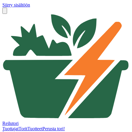
Siirry sisältöön
Reilutori
Tuottajat
Torit
Tuotteet
Perusta tori!