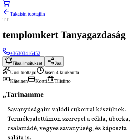
Takaisin tuottajiin
TT
templomkert Tanyagazdaság
+36303416452
Tilaa ilmoitukset
Jaa
Uusi tuottaja!
Jäsen 4 kuukautta
Käteinen
Kortti
Tilisiirto
„
Tarinamme
Savanyúságaim valódi cukorral készülnek.
Termékpalettámon szerepel a cékla, uborka,
csalamádé, vegyes savanyúség, és káposzta
saláta is.