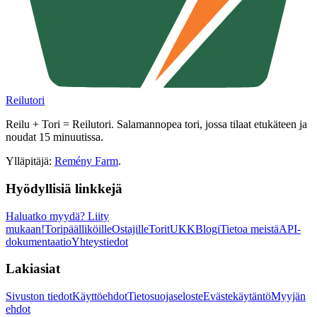
Reilutori
Reilu + Tori = Reilutori. Salamannopea tori, jossa tilaat etukäteen ja
noudat 15 minuutissa.
Ylläpitäjä:
Remény Farm
.
Hyödyllisiä linkkejä
Haluatko myydä?
Liity
mukaan!
Toripäälliköille
Ostajille
Torit
UKK
Blogi
Tietoa meistä
API-
dokumentaatio
Yhteystiedot
Lakiasiat
Sivuston tiedot
Käyttöehdot
Tietosuojaseloste
Evästekäytäntö
Myyjän
ehdot