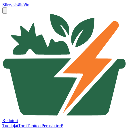
Siirry sisältöön
Reilutori
Tuottajat
Torit
Tuotteet
Perusta tori!