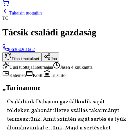
Takaisin tuottajiin
TC
Tácsik családi gazdaság
06304261662
Tilaa ilmoitukset
Jaa
Uusi tuottaja!
1
seuraajaa
Jäsen 4 kuukautta
Käteinen
Kortti
Tilisiirto
„
Tarinamme
Családunk Dabason gazdálkodik saját
földeken gabonát illetve szállás takarmányt
termesztünk. Amit szintén saját sertés és tyúk
álományunkal ettünk. Majd a sertéseket