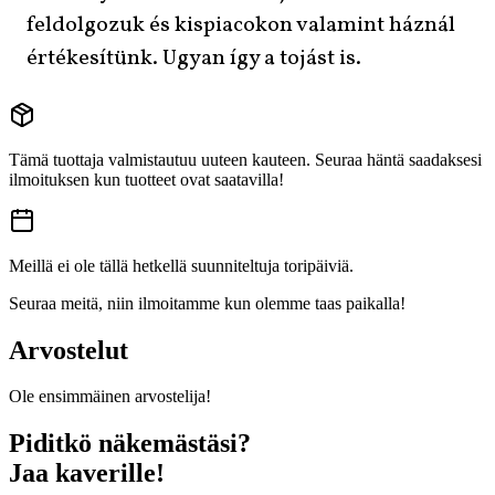
feldolgozuk és kispiacokon valamint háznál
értékesítünk. Ugyan így a tojást is.
Tämä tuottaja valmistautuu uuteen kauteen. Seuraa häntä saadaksesi
ilmoituksen kun tuotteet ovat saatavilla!
Meillä ei ole tällä hetkellä suunniteltuja toripäiviä.
Seuraa meitä, niin ilmoitamme kun olemme taas paikalla!
Arvostelut
Ole ensimmäinen arvostelija!
Piditkö näkemästäsi?
Jaa kaverille!