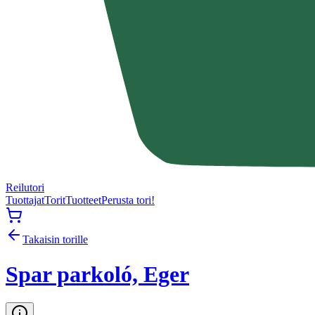
Reilutori
Tuottajat
Torit
Tuotteet
Perusta tori!
Takaisin torille
Spar parkoló, Eger