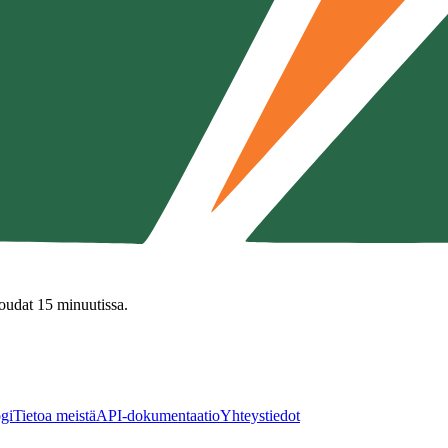
noudat 15 minuutissa.
gi
Tietoa meistä
API-dokumentaatio
Yhteystiedot