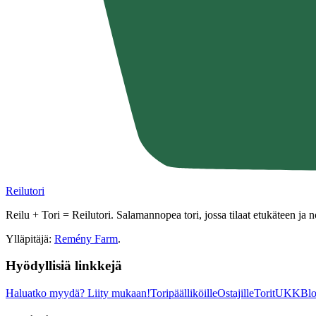
Reilutori
Reilu + Tori = Reilutori. Salamannopea tori, jossa tilaat etukäteen ja 
Ylläpitäjä:
Remény Farm
.
Hyödyllisiä linkkejä
Haluatko myydä?
Liity mukaan!
Toripäälliköille
Ostajille
Torit
UKK
Blo